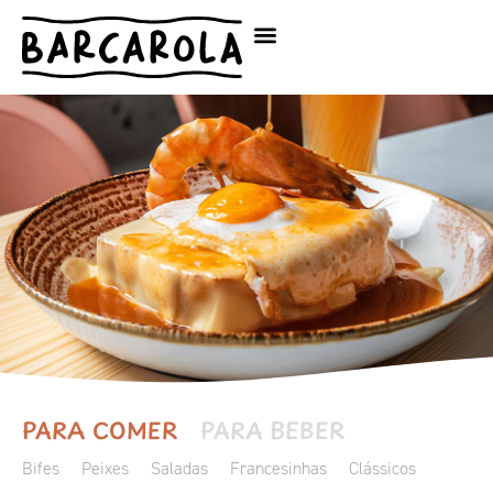
PARA COMER
PARA BEBER
Bifes
Peixes
Saladas
Francesinhas
Clássicos